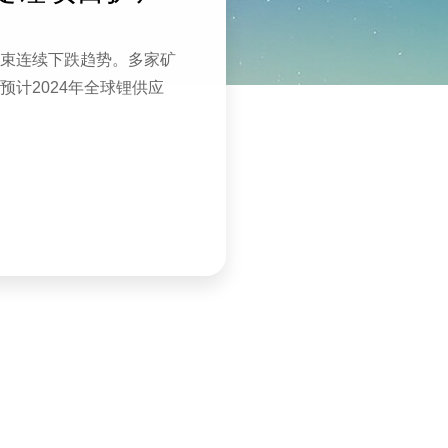
束连续下跌趋势。多家矿
计2024年全球锂供应