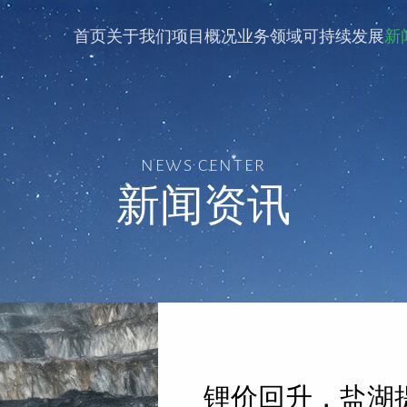
首页
关于我们
项目概况
业务领域
可持续发展
新
NEWS CENTER
新闻资讯
锂价回升，盐湖