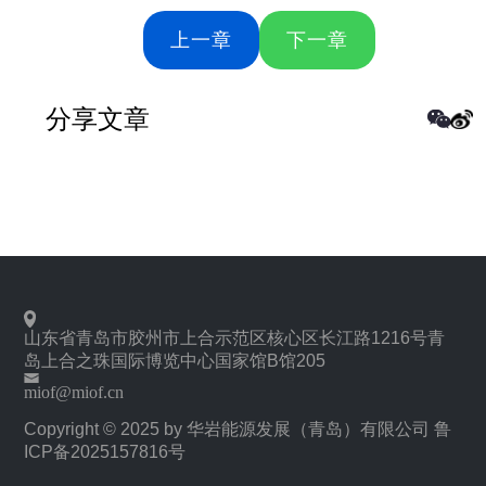
上一章
下一章
分享文章
山东省青岛市胶州市上合示范区核心区长江路1216号青
岛上合之珠国际博览中心国家馆B馆205
miof@miof.cn
Copyright © 2025 by 华岩能源发展（青岛）有限公司
鲁
ICP备2025157816号